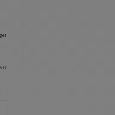
iges
 was