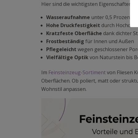
Hier sind die wichtigsten Eigenschaften au
Wasseraufnahme
unter 0,5 Prozent
Hohe Druckfestigkeit
durch Hochdru
Kratzfeste Oberfläche
dank dichter S
Frostbeständig
für Innen und Außen
Pflegeleicht
wegen geschlossener Po
Vielfältige Optik
von Naturstein bis 
Im
Feinsteinzeug-Sortiment
von Fliesen K
Oberflächen. Ob poliert, matt oder struktur
Wohnstil anpassen.