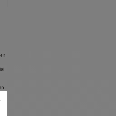
ren
ial
en
r
cken