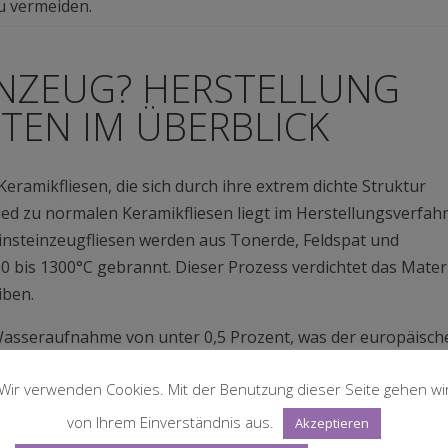
u vermeiden.
EINZEUG? HERSTELLUNG
TEN IM ÜBERBLICK
Keramikfliesen, die sich durch ihre extrem dichte Struktur
ed zu normalen Keramikfliesen liegt im Herstellungsverfah
nsteinzeugfliesen werden aus Tonerde, Feldspat und
 bis 1300°C gebrannt. Dieser Prozess verdichtet das Mater
iben.
r Wasseraufnahme von unter 0,5 Prozent, was der europäisch
: Normale Steingutfliesen können bis zu 10 Prozent Wasser
Wir verwenden Cookies. Mit der Benutzung dieser Seite gehen wi
nsteinzeug besonders widerstandsfähig gegen Schmutz, Fle
von Ihrem Einverständnis aus.
Akzeptieren