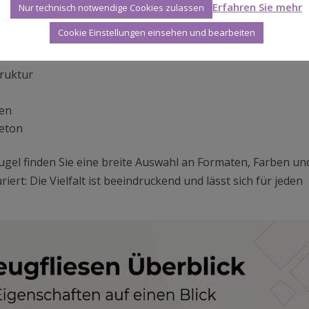
Erfahren Sie mehr
f einen Blick:
Nur technisch notwendige Cookies zulassen
Cookie Einstellungen einsehen und bearbeiten
ckbrennen
truktur
ren
Beton
ugel finden Sie eine breite Auswahl an Formaten, Farben un
iert: Die Vielfalt ist beeindruckend und lässt sich für jeden