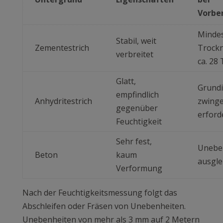
Vorbe
Mindes
Stabil, weit
Zementestrich
Trockn
verbreitet
ca. 28
Glatt,
Grund
empfindlich
Anhydritestrich
zwing
gegenüber
erford
Feuchtigkeit
Sehr fest,
Unebe
Beton
kaum
ausgle
Verformung
Nach der Feuchtigkeitsmessung folgt das
Abschleifen oder Fräsen von Unebenheiten.
Unebenheiten von mehr als 3 mm auf 2 Metern