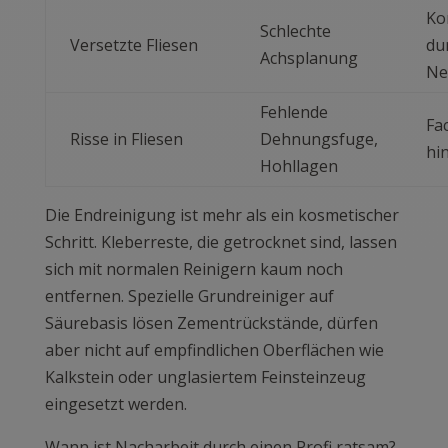
Ko
Schlechte
Versetzte Fliesen
du
Achsplanung
Ne
Fehlende
Fa
Risse in Fliesen
Dehnungsfuge,
hi
Hohllagen
Die Endreinigung ist mehr als ein kosmetischer
Schritt. Kleberreste, die getrocknet sind, lassen
sich mit normalen Reinigern kaum noch
entfernen. Spezielle Grundreiniger auf
Säurebasis lösen Zementrückstände, dürfen
aber nicht auf empfindlichen Oberflächen wie
Kalkstein oder unglasiertem Feinsteinzeug
eingesetzt werden.
Wann ist Nacharbeit durch einen Profi ratsam?