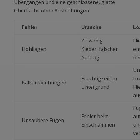
Übergängen und eine geschlossene, glatte
Oberfläche ohne Ausblühungen.
Fehler
Ursache
Lö
Zu wenig
Fli
Hohllagen
Kleber, falscher
en
Auftrag
ne
Un
Feuchtigkeit im
tr
Kalkausblühungen
Untergrund
Fli
au
Fu
Fehler beim
au
Unsaubere Fugen
Einschlämmen
un
ve