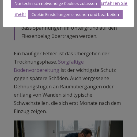
dokumentierter Untergrund gibt Ihnen im
Erfahren Sie
Nur technisch notwendige Cookies zulassen
Streitfall Sicherheit. Unterschätzen Sie auch
mehr
Cookie Einstellungen einsehen und bearbeiten
Entkopplungsmatten nicht: Sie verhindern,
dass Spannungen im Untergrund auf den
Fliesenbelag übertragen werden.
Ein häufiger Fehler ist das Übergehen der
Trocknungsphase.
Sorgfältige
Bodenvorbereitung
ist der wichtigste Schutz
gegen spätere Schäden. Auch vergessene
Dehnungsfugen an Raumübergängen oder
entlang von Wänden sind typische
Schwachstellen, die sich erst Monate nach dem
Einzug zeigen.