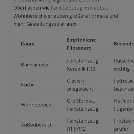
Oberflächen wie
Feinsteinzeug im Neubau
.
Wohnbereiche erlauben größere Formate und
mehr Gestaltungsspielraum.
Empfohlene
Raum
Besonde
Fliesenart
Feinsteinzeug,
Rutsch
Badezimmer
Keramik R10
wichtig
Glasiert,
Fettresi
Küche
pflegeleicht
beachte
Großformat,
Harmoni
Wohnbereich
Feinsteinzeug
Fugenbil
Feinsteinzeug
Frostsic
Außenbereich
R11/R12
prüfen