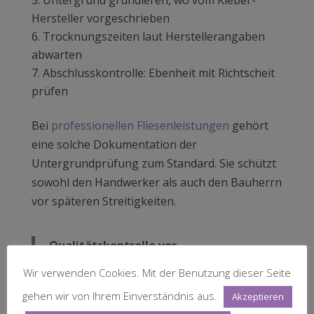
Hersteller vorgeschrieben
Trocknungszeiten laut Herstellerangaben
abwarten
Abschlusskontrolle: Ebenheit mit Richtscheit
prüfen
Bei
professionellen Fliesenleistungen
gehört
eine solche Dokumentation der
Untergrundprüfung zum Standard. Sie schützt
sowohl den Handwerker als auch den Bauherrn
vor späteren Streitigkeiten.
Qualitätskontrolle vor
Verlegungsbeginn:
Prüfen Sie
Wir verwenden Cookies. Mit der Benutzung dieser Seite
Untergrundfeuchte, Ebenheit und
gehen wir von Ihrem Einverständnis aus.
Akzeptieren
Tragfähigkeit schriftlich. Nur ein