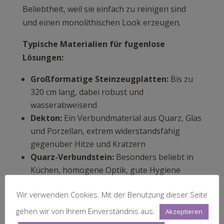
Beliebtheit, weil sie einfach zu reinigen sind
und einen monolithischen Look erzeugen.
Typische Materialien für fugenlose
Lösungen:
Großformatige Steinzeugplatten:
Bis zu
320 cm lang, dabei robust und
wasserabweisend
Dekton:
Ein Verbundmaterial aus Quarz, Glas
und Porzellan, extrem widerstandsfähig
gegenüber Hitze und Kratzern
Quarz-Verbundstein:
Besonders beliebt in
Küchen, homogene Optik, gute Hygiene
Mineralwerkstoffe:
Nahtlose Verarbeitung
Wir verwenden Cookies. Mit der Benutzung dieser Seite
möglich, ideal für Duschen ohne Rahmen
gehen wir von Ihrem Einverständnis aus.
Akzeptieren
Der Preisunterschied zu klassischen