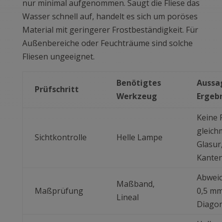
nur minimal aufgenommen. Saugt die Fliese das
Wasser schnell auf, handelt es sich um poröses
Material mit geringerer Frostbeständigkeit. Für
Außenbereiche oder Feuchträume sind solche
Fliesen ungeeignet.
Benötigtes
Aussa
Prüfschritt
Werkzeug
Ergeb
Keine 
gleich
Sichtkontrolle
Helle Lampe
Glasur
Kante
Abwei
Maßband,
Maßprüfung
0,5 mm
Lineal
Diago