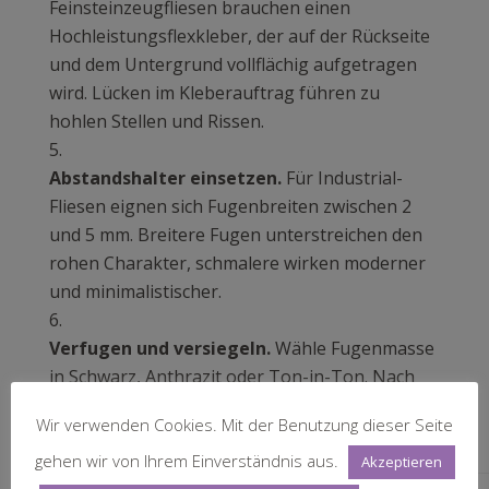
Feinsteinzeugfliesen brauchen einen
Hochleistungsflexkleber, der auf der Rückseite
und dem Untergrund vollflächig aufgetragen
wird. Lücken im Kleberauftrag führen zu
hohlen Stellen und Rissen.
Abstandshalter einsetzen.
Für Industrial-
Fliesen eignen sich Fugenbreiten zwischen 2
und 5 mm. Breitere Fugen unterstreichen den
rohen Charakter, schmalere wirken moderner
und minimalistischer.
Verfugen und versiegeln.
Wähle Fugenmasse
in Schwarz, Anthrazit oder Ton-in-Ton. Nach
dem Aushärten Fugen mit Fugenpfleger
Wir verwenden Cookies. Mit der Benutzung dieser Seite
versiegeln, besonders im Feuchtraumbereich.
gehen wir von Ihrem Einverständnis aus.
Akzeptieren