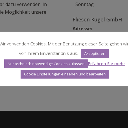
ar dazu verwenden. In
Sonntag
ie Möglichkeit unsere
Fliesen Kugel GmbH
Adresse:
Carl-Zeiss-Str. 2
Wir verwenden Cookies. Mit der Benutzung dieser Seite gehen wi
D-71154 Nufringen
von Ihrem Einverständnis aus.
Akzeptieren
E-Mail:
Erfahren Sie mehr
info@fliesen-kugel.de
Nur technisch notwendige Cookies zulassen
Cookie Einstellungen einsehen und bearbeiten
Tel.:
07032 / 28 99–160