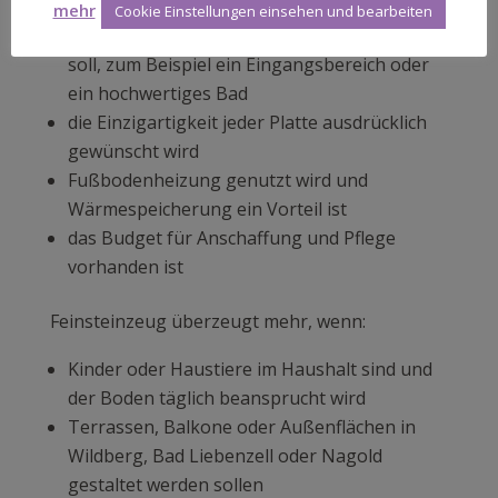
mehr
Cookie Einstellungen einsehen und bearbeiten
der Raum repräsentativen Charakter haben
soll, zum Beispiel ein Eingangsbereich oder
ein hochwertiges Bad
die Einzigartigkeit jeder Platte ausdrücklich
gewünscht wird
Fußbodenheizung genutzt wird und
Wärmespeicherung ein Vorteil ist
das Budget für Anschaffung und Pflege
vorhanden ist
Feinsteinzeug überzeugt mehr, wenn:
Kinder oder Haustiere im Haushalt sind und
der Boden täglich beansprucht wird
Terrassen, Balkone oder Außenflächen in
Wildberg, Bad Liebenzell oder Nagold
gestaltet werden sollen