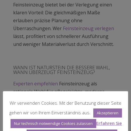
Feinsteinzeug bietet bei der Verlegung einen
klaren Vorteil: Die gleichmäßigen Maße
erlauben präzise Planung ohne
Überraschungen. Wer
Feinsteinzeug verlegen
lässt, profitiert von schnellerer Ausführung
und weniger Materialverlust durch Verschnitt.
WANN IST NATURSTEIN DIE BESSERE WAHL,
WANN ÜBERZEUGT FEINSTEINZEUG?
Experten empfehlen
Feinsteinzeug als
rationale Wahl für pflegeleichte, moderne
Räume, Naturstein als emotionale Investition
Wir verwenden Cookies. Mit der Benutzung dieser Seite
für Einzigartigkeit und Wertbeständigkeit.
gehen wir von Ihrem Einverständnis aus.
Akzeptieren
Diese Unterscheidung trifft es gut.
Erfahren Sie
Nur technisch notwendige Cookies zulassen
Naturstein ist die bessere Wahl, wenn: